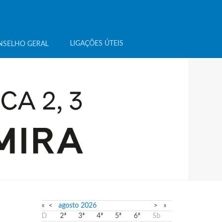
LIGAÇÕES ÚTEIS
NSELHO GERAL
«
<
agosto
2026
>
»
D
2ª
3ª
4ª
5ª
6ª
Sb