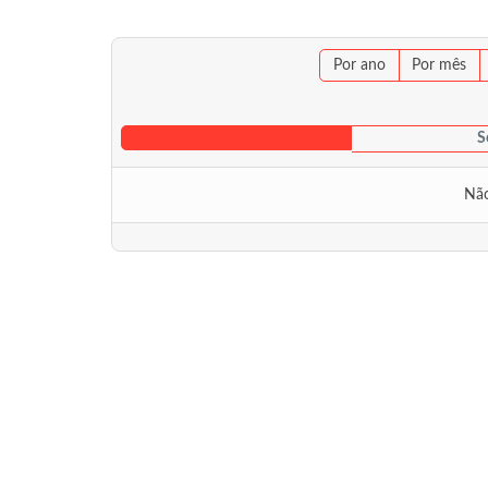
Por ano
Por mês
S
Não