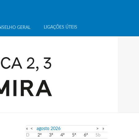
LIGAÇÕES ÚTEIS
NSELHO GERAL
«
<
agosto
2026
>
»
D
2ª
3ª
4ª
5ª
6ª
Sb