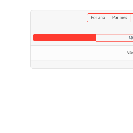
Por ano
Por mês
Qu
Não