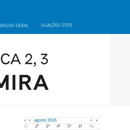
LIGAÇÕES ÚTEIS
NSELHO GERAL
«
<
agosto
2026
>
»
D
2ª
3ª
4ª
5ª
6ª
Sb