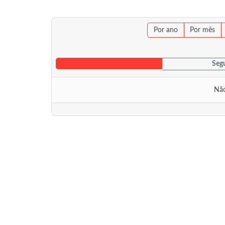
Por ano
Por mês
Segu
Não