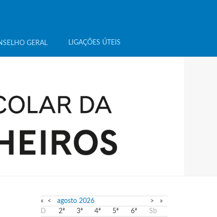
LIGAÇÕES ÚTEIS
NSELHO GERAL
«
<
agosto
2026
>
»
D
2ª
3ª
4ª
5ª
6ª
Sb