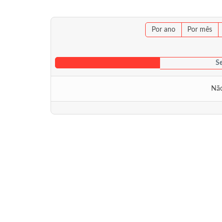
Por ano
Por mês
Se
Não