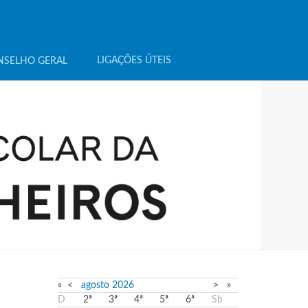
LIGAÇÕES ÚTEIS
NSELHO GERAL
«
<
agosto
2026
>
»
D
2ª
3ª
4ª
5ª
6ª
Sb