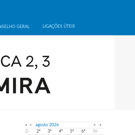
LIGAÇÕES ÚTEIS
NSELHO GERAL
«
<
agosto
2026
>
»
D
2ª
3ª
4ª
5ª
6ª
Sb