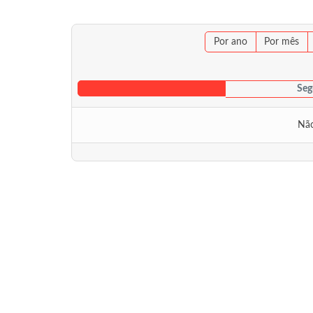
Por ano
Por mês
Seg
Não