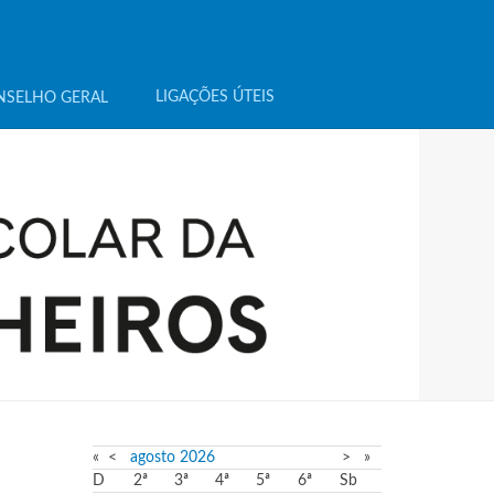
LIGAÇÕES ÚTEIS
NSELHO GERAL
«
<
agosto
2026
>
»
D
2ª
3ª
4ª
5ª
6ª
Sb