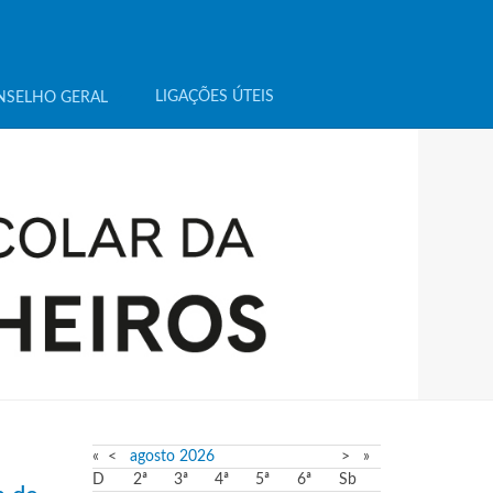
LIGAÇÕES ÚTEIS
NSELHO GERAL
«
<
agosto
2026
>
»
D
2ª
3ª
4ª
5ª
6ª
Sb