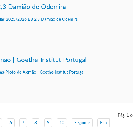
2,3 Damião de Odemira
mão | Goethe-Institut Portugal
Pág. 1 d
6
7
8
9
10
Seguinte
Fim