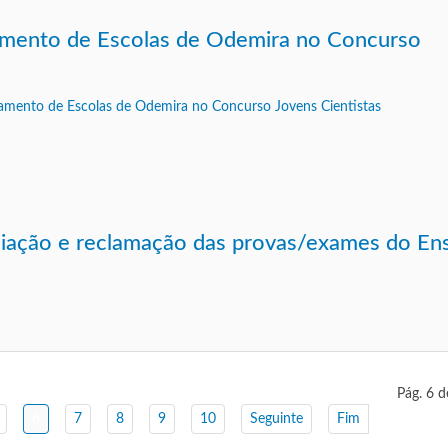
amento de Escolas de Odemira no Concurso
eciação e reclamação das provas/exames do En
Pág. 6 d
6
7
8
9
10
Seguinte
Fim