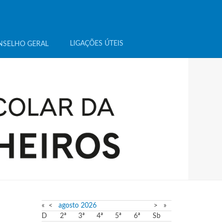
LIGAÇÕES ÚTEIS
NSELHO GERAL
«
<
agosto
2026
>
»
D
2ª
3ª
4ª
5ª
6ª
Sb