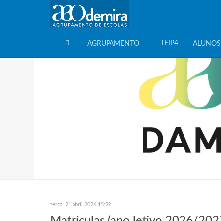
TEIP4
AGRUPAMENTO
ALUNOS
HOME
terça, 21 abril 2026 15:29
Matrículas (ano letivo 2026/202