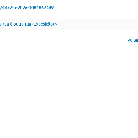
o/4472-a-2026-1081867449
 rua é outra rua (Exposição) »
volta