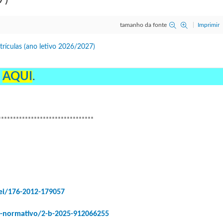
tamanho da fonte
Imprimir
a
AQUI
.
********************************
lei/176-2012-179057
o-normativo/2-b-2025-912066255