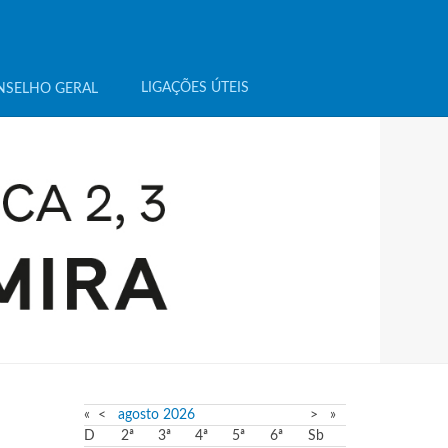
LIGAÇÕES ÚTEIS
NSELHO GERAL
«
<
agosto
2026
>
»
D
2ª
3ª
4ª
5ª
6ª
Sb