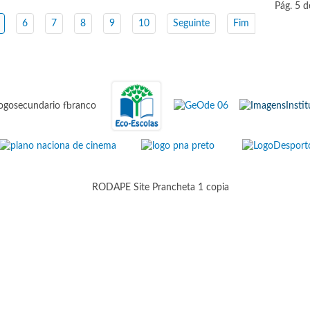
Pág. 5 d
6
7
8
9
10
Seguinte
Fim