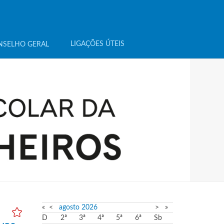
LIGAÇÕES ÚTEIS
NSELHO GERAL
«
<
agosto
2026
>
»
D
2ª
3ª
4ª
5ª
6ª
Sb