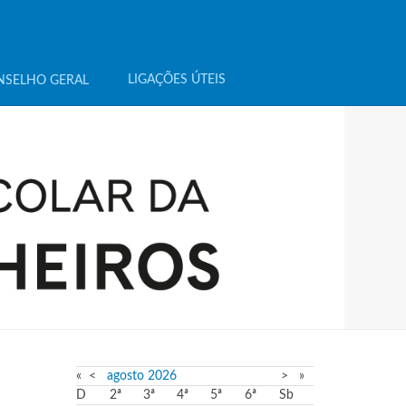
LIGAÇÕES ÚTEIS
NSELHO GERAL
«
<
agosto
2026
>
»
D
2ª
3ª
4ª
5ª
6ª
Sb